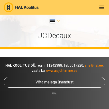
JCDecaux
HAL KOOLITUS OÜ
, reg nr 11242388; Tel: 5017220;
ene@hal.ee
;
vaata ka
www.ajajuhtimine.ee
Võta meiega ühendust
AMA